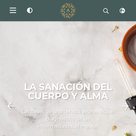
LA SANACIÓN DEL
CUERPO Y ALMA
Las bases de una terapia ayurvédica, el
diagnóstico de las
enfermedades, el masaje.